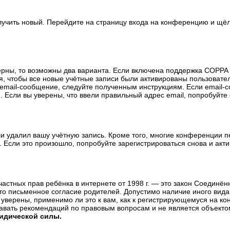
олучить новый. Перейдите на страницу входа на конференцию и щё
ерны, то возможны два варианта. Если включена поддержка COPPA и
, чтобы все новые учётные записи были активированы пользовате
email-сообщение, следуйте полученным инструкциям. Если email-с
 Если вы уверены, что ввели правильный адрес email, попробуйте
ли удалил вашу учётную запись. Кроме того, многие конференции 
сли это произошло, попробуйте зарегистрироваться снова и актив
те частных прав ребёнка в интернете от 1998 г. — это закон Соедин
о письменное согласие родителей. Допустимо наличие иного вида
уверены, применимо ли это к вам, как к регистрирующемуся на ко
давать рекомендаций по правовым вопросам и не является объекто
ридической силы.