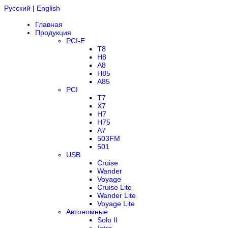
Русский
|
English
Главная
Продукция
PCI-E
T8
H8
A8
H85
A85
PCI
T7
X7
H7
H75
A7
503FM
501
USB
Cruise
Wander
Voyage
Cruise Lite
Wander Lite
Voyage Lite
Автономные
Solo II