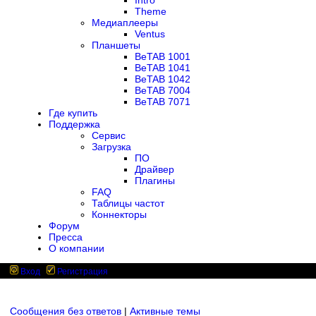
Intro
Theme
Медиаплееры
Ventus
Планшеты
BeTAB 1001
BeTAB 1041
BeTAB 1042
BeTAB 7004
BeTAB 7071
Где купить
Поддержка
Сервис
Загрузка
ПО
Драйвер
Плагины
FAQ
Таблицы частот
Коннекторы
Форум
Пресса
О компании
Вход
Регистрация
Сообщения без ответов
|
Активные темы