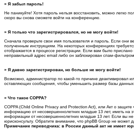
» Я забыл пароль!
Не паникуйте! Хотя пароль нельзя восстановить, можно легко п
скоро вы снова сможете войти на конференцию.
» Я только что зарегистрировался, но не могу войти!
Сначала проверьте свои имя пользователя и пароль. Если они в
полученным инструкциям. На некоторых конференциях требуется
отображается в процессе регистрации. Если вам было прислано 
неправильный адрес email либо он заблокирован спам-фильтром.
» Я давно зарегистрирован, но больше не могу войти!
Возможно, администратор по какой-то причине деактивировал и
оставляющих сообщения, чтобы уменьшить размер базы данных. Е
» Что такое COPPA?
COPPA (Child Online Privacy and Protection Act), или Акт о защи
информацию от несовершеннолетних младше 13 лет, иметь на эт
информации от несовершеннолетних младше 13 лет. Если вы не 
юрисконсульту. Обратите внимание, что phpBB Group не может 
Примечание переводчика: в России данный акт не имеет ю