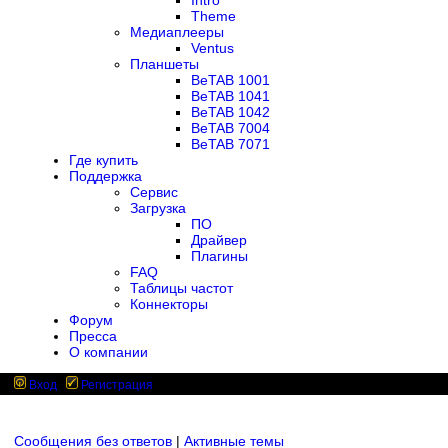
Intro
Theme
Медиаплееры
Ventus
Планшеты
BeTAB 1001
BeTAB 1041
BeTAB 1042
BeTAB 7004
BeTAB 7071
Где купить
Поддержка
Сервис
Загрузка
ПО
Драйвер
Плагины
FAQ
Таблицы частот
Коннекторы
Форум
Пресса
О компании
Вход
Регистрация
Сообщения без ответов
|
Активные темы