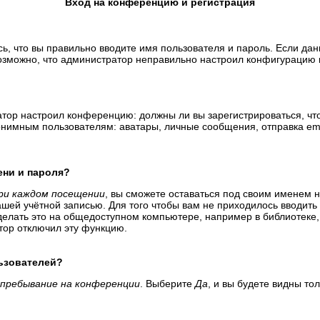
Вход на конференцию и регистрация
ь, что вы правильно вводите имя пользователя и пароль. Если да
возможно, что администратор неправильно настроил конфигурацию 
тратор настроил конференцию: должны ли вы зарегистрироваться, ч
имным пользователям: аватары, личные сообщения, отправка email-
ени и пароля?
ри каждом посещении
, вы сможете оставаться под своим именем 
вашей учётной записью. Для того чтобы вам не приходилось вводит
елать это на общедоступном компьютере, например в библиотеке, и
атор отключил эту функцию.
льзователей?
пребывание на конференции
. Выберите
Да
, и вы будете видны т