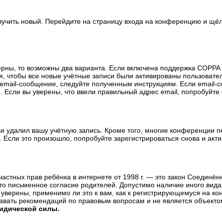
олучить новый. Перейдите на страницу входа на конференцию и щё
ерны, то возможны два варианта. Если включена поддержка COPPA и
, чтобы все новые учётные записи были активированы пользовате
email-сообщение, следуйте полученным инструкциям. Если email-с
 Если вы уверены, что ввели правильный адрес email, попробуйте
ли удалил вашу учётную запись. Кроме того, многие конференции 
сли это произошло, попробуйте зарегистрироваться снова и актив
те частных прав ребёнка в интернете от 1998 г. — это закон Соедин
о письменное согласие родителей. Допустимо наличие иного вида
уверены, применимо ли это к вам, как к регистрирующемуся на ко
давать рекомендаций по правовым вопросам и не является объекто
ридической силы.