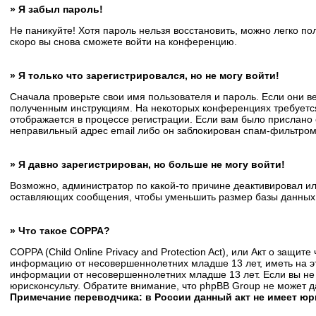
» Я забыл пароль!
Не паникуйте! Хотя пароль нельзя восстановить, можно легко п
скоро вы снова сможете войти на конференцию.
» Я только что зарегистрировался, но не могу войти!
Сначала проверьте свои имя пользователя и пароль. Если они в
полученным инструкциям. На некоторых конференциях требуется
отображается в процессе регистрации. Если вам было прислано 
неправильный адрес email либо он заблокирован спам-фильтром.
» Я давно зарегистрирован, но больше не могу войти!
Возможно, администратор по какой-то причине деактивировал и
оставляющих сообщения, чтобы уменьшить размер базы данных. Е
» Что такое COPPA?
COPPA (Child Online Privacy and Protection Act), или Акт о защи
информацию от несовершеннолетних младше 13 лет, иметь на эт
информации от несовершеннолетних младше 13 лет. Если вы не 
юрисконсульту. Обратите внимание, что phpBB Group не может 
Примечание переводчика: в России данный акт не имеет ю