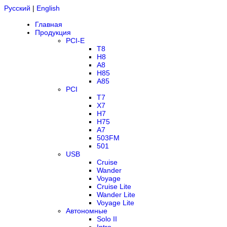
Русский
|
English
Главная
Продукция
PCI-E
T8
H8
A8
H85
A85
PCI
T7
X7
H7
H75
A7
503FM
501
USB
Cruise
Wander
Voyage
Cruise Lite
Wander Lite
Voyage Lite
Автономные
Solo II