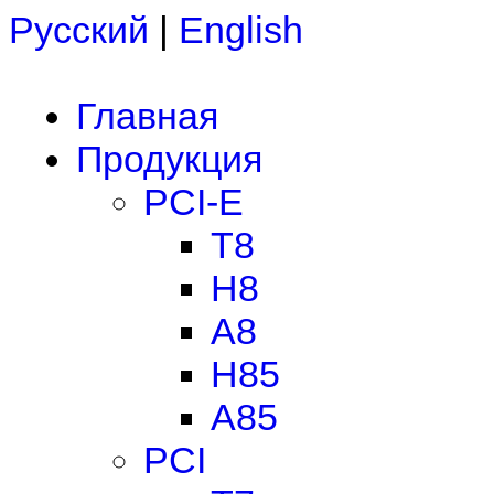
Русский
|
English
Главная
Продукция
PCI-E
T8
H8
A8
H85
A85
PCI