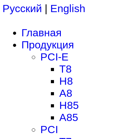
Русский
|
English
Главная
Продукция
PCI-E
T8
H8
A8
H85
A85
PCI