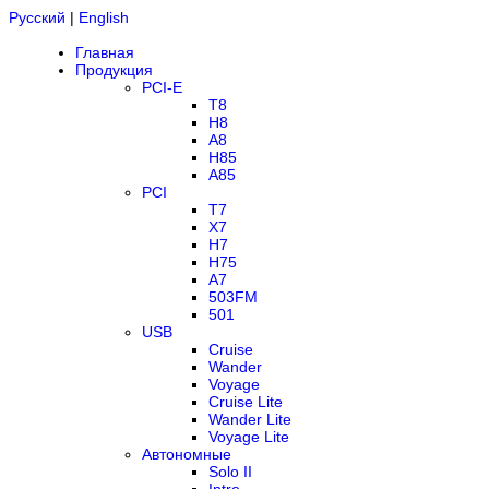
Русский
|
English
Главная
Продукция
PCI-E
T8
H8
A8
H85
A85
PCI
T7
X7
H7
H75
A7
503FM
501
USB
Cruise
Wander
Voyage
Cruise Lite
Wander Lite
Voyage Lite
Автономные
Solo II