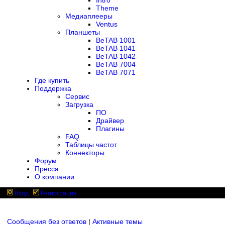
Intro
Theme
Медиаплееры
Ventus
Планшеты
BeTAB 1001
BeTAB 1041
BeTAB 1042
BeTAB 7004
BeTAB 7071
Где купить
Поддержка
Сервис
Загрузка
ПО
Драйвер
Плагины
FAQ
Таблицы частот
Коннекторы
Форум
Пресса
О компании
Вход
Регистрация
Сообщения без ответов
|
Активные темы