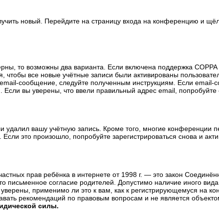
олучить новый. Перейдите на страницу входа на конференцию и щё
ерны, то возможны два варианта. Если включена поддержка COPPA и
, чтобы все новые учётные записи были активированы пользовате
email-сообщение, следуйте полученным инструкциям. Если email-с
 Если вы уверены, что ввели правильный адрес email, попробуйте
ли удалил вашу учётную запись. Кроме того, многие конференции 
сли это произошло, попробуйте зарегистрироваться снова и актив
те частных прав ребёнка в интернете от 1998 г. — это закон Соедин
о письменное согласие родителей. Допустимо наличие иного вида
уверены, применимо ли это к вам, как к регистрирующемуся на ко
давать рекомендаций по правовым вопросам и не является объекто
ридической силы.