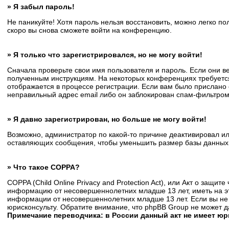
» Я забыл пароль!
Не паникуйте! Хотя пароль нельзя восстановить, можно легко п
скоро вы снова сможете войти на конференцию.
» Я только что зарегистрировался, но не могу войти!
Сначала проверьте свои имя пользователя и пароль. Если они в
полученным инструкциям. На некоторых конференциях требуется
отображается в процессе регистрации. Если вам было прислано 
неправильный адрес email либо он заблокирован спам-фильтром.
» Я давно зарегистрирован, но больше не могу войти!
Возможно, администратор по какой-то причине деактивировал и
оставляющих сообщения, чтобы уменьшить размер базы данных. Е
» Что такое COPPA?
COPPA (Child Online Privacy and Protection Act), или Акт о защи
информацию от несовершеннолетних младше 13 лет, иметь на эт
информации от несовершеннолетних младше 13 лет. Если вы не 
юрисконсульту. Обратите внимание, что phpBB Group не может 
Примечание переводчика: в России данный акт не имеет ю