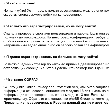
» Я забыл пароль!
Не паникуйте! Хотя пароль нельзя восстановить, можно легко п
скоро вы снова сможете войти на конференцию.
» Я только что зарегистрировался, но не могу войти!
Сначала проверьте свои имя пользователя и пароль. Если они в
полученным инструкциям. На некоторых конференциях требуется
отображается в процессе регистрации. Если вам было прислано 
неправильный адрес email либо он заблокирован спам-фильтром.
» Я давно зарегистрирован, но больше не могу войти!
Возможно, администратор по какой-то причине деактивировал и
оставляющих сообщения, чтобы уменьшить размер базы данных. Е
» Что такое COPPA?
COPPA (Child Online Privacy and Protection Act), или Акт о защи
информацию от несовершеннолетних младше 13 лет, иметь на эт
информации от несовершеннолетних младше 13 лет. Если вы не 
юрисконсульту. Обратите внимание, что phpBB Group не может 
Примечание переводчика: в России данный акт не имеет ю