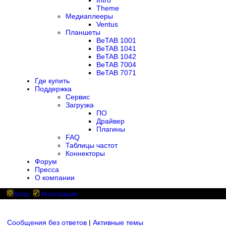
Intro
Theme
Медиаплееры
Ventus
Планшеты
BeTAB 1001
BeTAB 1041
BeTAB 1042
BeTAB 7004
BeTAB 7071
Где купить
Поддержка
Сервис
Загрузка
ПО
Драйвер
Плагины
FAQ
Таблицы частот
Коннекторы
Форум
Пресса
О компании
Вход
Регистрация
Сообщения без ответов
|
Активные темы