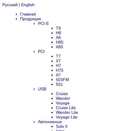
Русский
|
English
Главная
Продукция
PCI-E
T8
H8
A8
H85
A85
PCI
T7
X7
H7
H75
A7
503FM
501
USB
Cruise
Wander
Voyage
Cruise Lite
Wander Lite
Voyage Lite
Автономные
Solo II