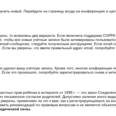
олучить новый. Перейдите на страницу входа на конференцию и щё
ерны, то возможны два варианта. Если включена поддержка COPPA и
, чтобы все новые учётные записи были активированы пользовате
email-сообщение, следуйте полученным инструкциям. Если email-с
 Если вы уверены, что ввели правильный адрес email, попробуйте
ли удалил вашу учётную запись. Кроме того, многие конференции 
сли это произошло, попробуйте зарегистрироваться снова и актив
те частных прав ребёнка в интернете от 1998 г. — это закон Соедин
о письменное согласие родителей. Допустимо наличие иного вида
уверены, применимо ли это к вам, как к регистрирующемуся на ко
давать рекомендаций по правовым вопросам и не является объекто
ридической силы.