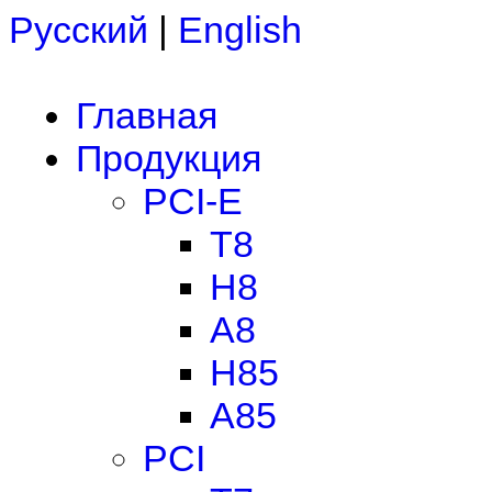
Русский
|
English
Главная
Продукция
PCI-E
T8
H8
A8
H85
A85
PCI