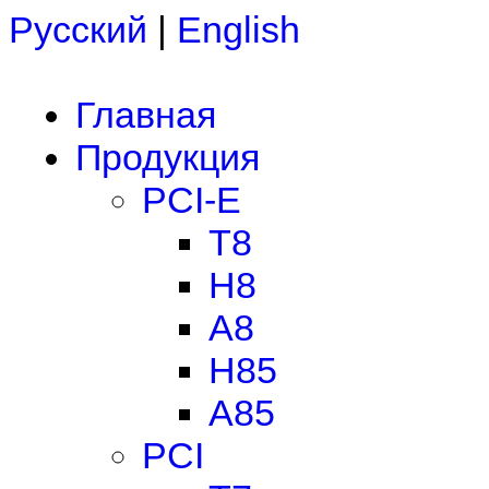
Русский
|
English
Главная
Продукция
PCI-E
T8
H8
A8
H85
A85
PCI