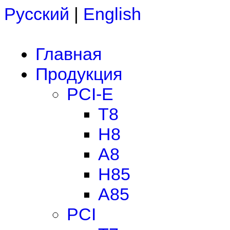
Русский
|
English
Главная
Продукция
PCI-E
T8
H8
A8
H85
A85
PCI