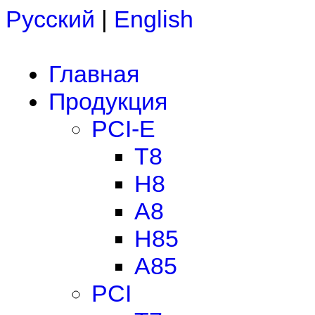
Русский
|
English
Главная
Продукция
PCI-E
T8
H8
A8
H85
A85
PCI