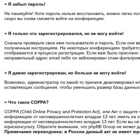
» Я забыл пароль!
Не паникуйте! Хотя пароль нельзя восстановить, можно легко п
скоро вы снова сможете войти на конференцию.
» Я только что зарегистрировался, но не могу войти!
Сначала проверьте свои имя пользователя и пароль. Если они в
полученным инструкциям. На некоторых конференциях требуется
отображается в процессе регистрации. Если вам было прислано 
неправильный адрес email либо он заблокирован спам-фильтром.
» Я давно зарегистрирован, но больше не могу войти!
Возможно, администратор по какой-то причине деактивировал и
оставляющих сообщения, чтобы уменьшить размер базы данных. Е
» Что такое COPPA?
COPPA (Child Online Privacy and Protection Act), или Акт о защи
информацию от несовершеннолетних младше 13 лет, иметь на эт
информации от несовершеннолетних младше 13 лет. Если вы не 
юрисконсульту. Обратите внимание, что phpBB Group не может 
Примечание переводчика: в России данный акт не имеет ю