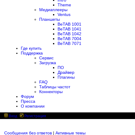
Intro
Theme
Медиаплееры
Ventus
Планшеты
BeTAB 1001
BeTAB 1041
BeTAB 1042
BeTAB 7004
BeTAB 7071
Где купить
Поддержка
Сервис
Загрузка
ПО
Драйвер
Плагины
FAQ
Таблицы частот
Коннекторы
Форум
Пресса
О компании
Вход
Регистрация
Сообщения без ответов
|
Активные темы