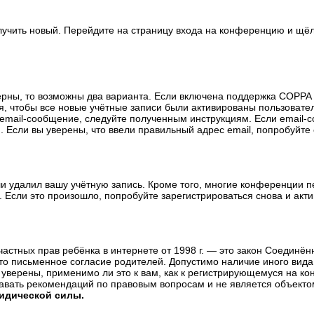
олучить новый. Перейдите на страницу входа на конференцию и щё
ерны, то возможны два варианта. Если включена поддержка COPPA и
, чтобы все новые учётные записи были активированы пользовате
email-сообщение, следуйте полученным инструкциям. Если email-с
 Если вы уверены, что ввели правильный адрес email, попробуйте
ли удалил вашу учётную запись. Кроме того, многие конференции 
сли это произошло, попробуйте зарегистрироваться снова и актив
те частных прав ребёнка в интернете от 1998 г. — это закон Соедин
о письменное согласие родителей. Допустимо наличие иного вида
уверены, применимо ли это к вам, как к регистрирующемуся на ко
давать рекомендаций по правовым вопросам и не является объекто
ридической силы.