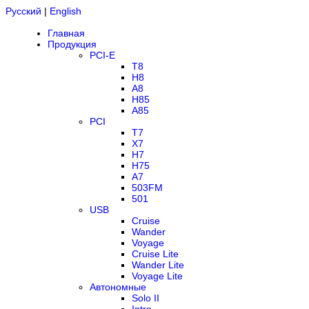
Русский
|
English
Главная
Продукция
PCI-E
T8
H8
A8
H85
A85
PCI
T7
X7
H7
H75
A7
503FM
501
USB
Cruise
Wander
Voyage
Cruise Lite
Wander Lite
Voyage Lite
Автономные
Solo II