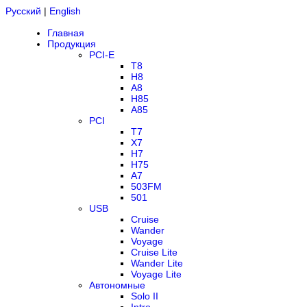
Русский
|
English
Главная
Продукция
PCI-E
T8
H8
A8
H85
A85
PCI
T7
X7
H7
H75
A7
503FM
501
USB
Cruise
Wander
Voyage
Cruise Lite
Wander Lite
Voyage Lite
Автономные
Solo II