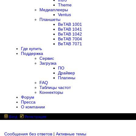
Intro
Theme
Медиаплееры
Ventus
Планшеты
BeTAB 1001
BeTAB 1041
BeTAB 1042
BeTAB 7004
BeTAB 7071
Где купить
Поддержка
Сервис
Загрузка
ПО
Драйвер
Плагины
FAQ
Таблицы частот
Коннекторы
Форум
Пресса
О компании
Вход
Регистрация
Сообщения без ответов
|
Активные темы