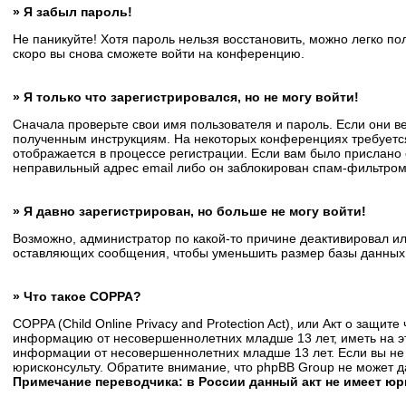
» Я забыл пароль!
Не паникуйте! Хотя пароль нельзя восстановить, можно легко п
скоро вы снова сможете войти на конференцию.
» Я только что зарегистрировался, но не могу войти!
Сначала проверьте свои имя пользователя и пароль. Если они в
полученным инструкциям. На некоторых конференциях требуется
отображается в процессе регистрации. Если вам было прислано 
неправильный адрес email либо он заблокирован спам-фильтром.
» Я давно зарегистрирован, но больше не могу войти!
Возможно, администратор по какой-то причине деактивировал и
оставляющих сообщения, чтобы уменьшить размер базы данных. Е
» Что такое COPPA?
COPPA (Child Online Privacy and Protection Act), или Акт о защи
информацию от несовершеннолетних младше 13 лет, иметь на эт
информации от несовершеннолетних младше 13 лет. Если вы не 
юрисконсульту. Обратите внимание, что phpBB Group не может 
Примечание переводчика: в России данный акт не имеет ю