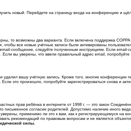
олучить новый. Перейдите на страницу входа на конференцию и щё
ерны, то возможны два варианта. Если включена поддержка COPPA и
, чтобы все новые учётные записи были активированы пользовате
email-сообщение, следуйте полученным инструкциям. Если email-с
 Если вы уверены, что ввели правильный адрес email, попробуйте
ли удалил вашу учётную запись. Кроме того, многие конференции 
сли это произошло, попробуйте зарегистрироваться снова и актив
те частных прав ребёнка в интернете от 1998 г. — это закон Соедин
о письменное согласие родителей. Допустимо наличие иного вида
уверены, применимо ли это к вам, как к регистрирующемуся на ко
давать рекомендаций по правовым вопросам и не является объекто
ридической силы.