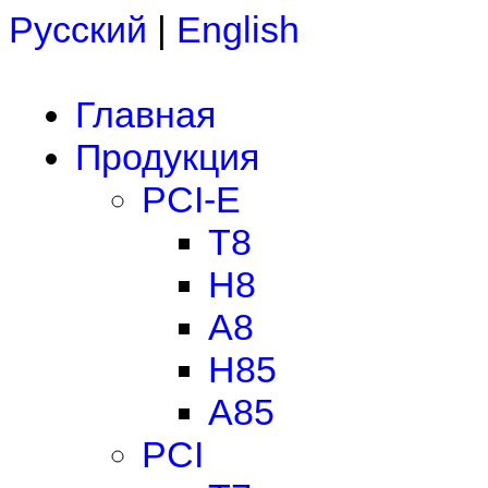
Русский
|
English
Главная
Продукция
PCI-E
T8
H8
A8
H85
A85
PCI