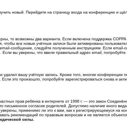
олучить новый. Перейдите на страницу входа на конференцию и щё
ерны, то возможны два варианта. Если включена поддержка COPPA и
, чтобы все новые учётные записи были активированы пользовате
email-сообщение, следуйте полученным инструкциям. Если email-с
 Если вы уверены, что ввели правильный адрес email, попробуйте
ли удалил вашу учётную запись. Кроме того, многие конференции 
сли это произошло, попробуйте зарегистрироваться снова и актив
те частных прав ребёнка в интернете от 1998 г. — это закон Соедин
о письменное согласие родителей. Допустимо наличие иного вида
уверены, применимо ли это к вам, как к регистрирующемуся на ко
давать рекомендаций по правовым вопросам и не является объекто
ридической силы.