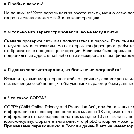
» Я забыл пароль!
Не паникуйте! Хотя пароль нельзя восстановить, можно легко п
скоро вы снова сможете войти на конференцию.
» Я только что зарегистрировался, но не могу войти!
Сначала проверьте свои имя пользователя и пароль. Если они в
полученным инструкциям. На некоторых конференциях требуется
отображается в процессе регистрации. Если вам было прислано 
неправильный адрес email либо он заблокирован спам-фильтром.
» Я давно зарегистрирован, но больше не могу войти!
Возможно, администратор по какой-то причине деактивировал и
оставляющих сообщения, чтобы уменьшить размер базы данных. Е
» Что такое COPPA?
COPPA (Child Online Privacy and Protection Act), или Акт о защи
информацию от несовершеннолетних младше 13 лет, иметь на эт
информации от несовершеннолетних младше 13 лет. Если вы не 
юрисконсульту. Обратите внимание, что phpBB Group не может 
Примечание переводчика: в России данный акт не имеет ю