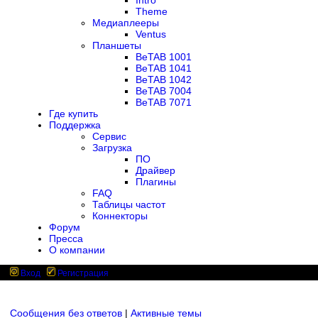
Intro
Theme
Медиаплееры
Ventus
Планшеты
BeTAB 1001
BeTAB 1041
BeTAB 1042
BeTAB 7004
BeTAB 7071
Где купить
Поддержка
Сервис
Загрузка
ПО
Драйвер
Плагины
FAQ
Таблицы частот
Коннекторы
Форум
Пресса
О компании
Вход
Регистрация
Сообщения без ответов
|
Активные темы