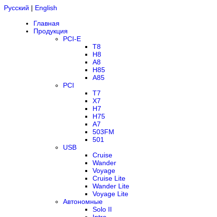
Русский
|
English
Главная
Продукция
PCI-E
T8
H8
A8
H85
A85
PCI
T7
X7
H7
H75
A7
503FM
501
USB
Cruise
Wander
Voyage
Cruise Lite
Wander Lite
Voyage Lite
Автономные
Solo II