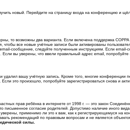
олучить новый. Перейдите на страницу входа на конференцию и щё
ерны, то возможны два варианта. Если включена поддержка COPPA и
, чтобы все новые учётные записи были активированы пользовате
email-сообщение, следуйте полученным инструкциям. Если email-с
 Если вы уверены, что ввели правильный адрес email, попробуйте
ли удалил вашу учётную запись. Кроме того, многие конференции 
сли это произошло, попробуйте зарегистрироваться снова и актив
те частных прав ребёнка в интернете от 1998 г. — это закон Соедин
о письменное согласие родителей. Допустимо наличие иного вида
уверены, применимо ли это к вам, как к регистрирующемуся на ко
давать рекомендаций по правовым вопросам и не является объекто
ридической силы.