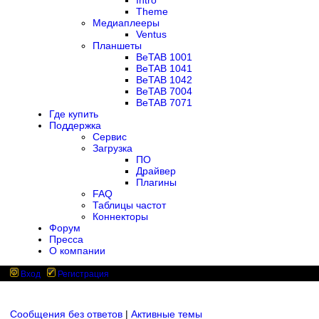
Intro
Theme
Медиаплееры
Ventus
Планшеты
BeTAB 1001
BeTAB 1041
BeTAB 1042
BeTAB 7004
BeTAB 7071
Где купить
Поддержка
Сервис
Загрузка
ПО
Драйвер
Плагины
FAQ
Таблицы частот
Коннекторы
Форум
Пресса
О компании
Вход
Регистрация
Сообщения без ответов
|
Активные темы