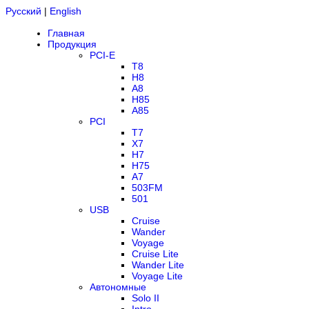
Русский
|
English
Главная
Продукция
PCI-E
T8
H8
A8
H85
A85
PCI
T7
X7
H7
H75
A7
503FM
501
USB
Cruise
Wander
Voyage
Cruise Lite
Wander Lite
Voyage Lite
Автономные
Solo II