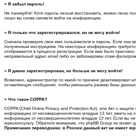
» Я забыл пароль!
Не паникуйте! Хотя пароль нельзя восстановить, можно легко п
скоро вы снова сможете войти на конференцию.
» Я только что зарегистрировался, но не могу войти!
Сначала проверьте свои имя пользователя и пароль. Если они в
полученным инструкциям. На некоторых конференциях требуется
отображается в процессе регистрации. Если вам было прислано 
неправильный адрес email либо он заблокирован спам-фильтром.
» Я давно зарегистрирован, но больше не могу войти!
Возможно, администратор по какой-то причине деактивировал и
оставляющих сообщения, чтобы уменьшить размер базы данных. Е
» Что такое COPPA?
COPPA (Child Online Privacy and Protection Act), или Акт о защи
информацию от несовершеннолетних младше 13 лет, иметь на эт
информации от несовершеннолетних младше 13 лет. Если вы не 
юрисконсульту. Обратите внимание, что phpBB Group не может 
Примечание переводчика: в России данный акт не имеет ю