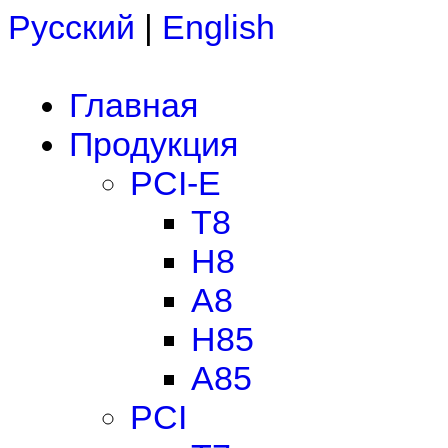
Русский
|
English
Главная
Продукция
PCI-E
T8
H8
A8
H85
A85
PCI