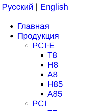
Русский
|
English
Главная
Продукция
PCI-E
T8
H8
A8
H85
A85
PCI