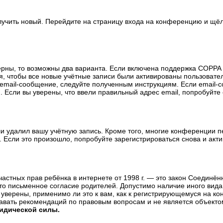
олучить новый. Перейдите на страницу входа на конференцию и щё
ерны, то возможны два варианта. Если включена поддержка COPPA и
, чтобы все новые учётные записи были активированы пользовате
email-сообщение, следуйте полученным инструкциям. Если email-с
 Если вы уверены, что ввели правильный адрес email, попробуйте
ли удалил вашу учётную запись. Кроме того, многие конференции 
сли это произошло, попробуйте зарегистрироваться снова и актив
те частных прав ребёнка в интернете от 1998 г. — это закон Соедин
о письменное согласие родителей. Допустимо наличие иного вида
уверены, применимо ли это к вам, как к регистрирующемуся на ко
давать рекомендаций по правовым вопросам и не является объекто
ридической силы.