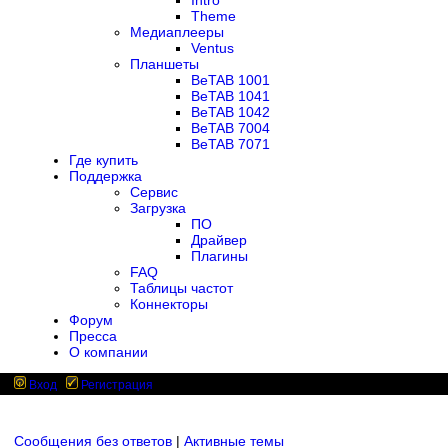
Intro
Theme
Медиаплееры
Ventus
Планшеты
BeTAB 1001
BeTAB 1041
BeTAB 1042
BeTAB 7004
BeTAB 7071
Где купить
Поддержка
Сервис
Загрузка
ПО
Драйвер
Плагины
FAQ
Таблицы частот
Коннекторы
Форум
Пресса
О компании
Вход
Регистрация
Сообщения без ответов
|
Активные темы