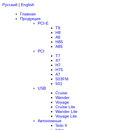
Русский
|
English
Главная
Продукция
PCI-E
T8
H8
A8
H85
A85
PCI
T7
X7
H7
H75
A7
503FM
501
USB
Cruise
Wander
Voyage
Cruise Lite
Wander Lite
Voyage Lite
Автономные
Solo II