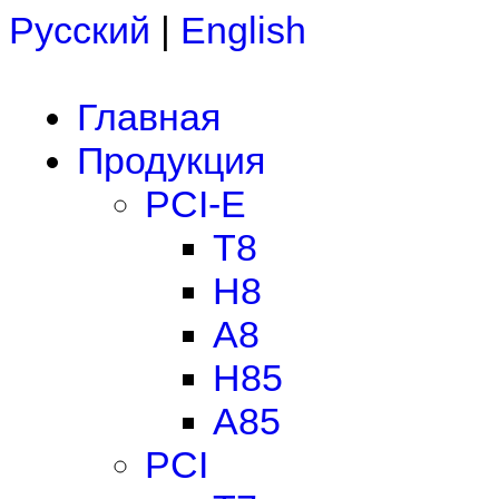
Русский
|
English
Главная
Продукция
PCI-E
T8
H8
A8
H85
A85
PCI