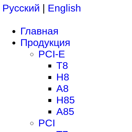
Русский
|
English
Главная
Продукция
PCI-E
T8
H8
A8
H85
A85
PCI