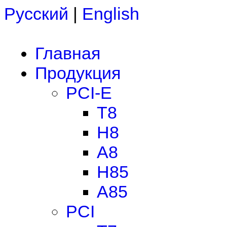
Русский
|
English
Главная
Продукция
PCI-E
T8
H8
A8
H85
A85
PCI