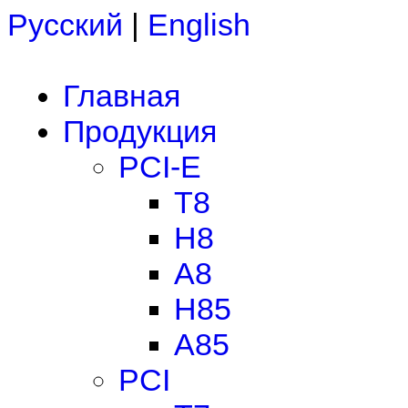
Русский
|
English
Главная
Продукция
PCI-E
T8
H8
A8
H85
A85
PCI